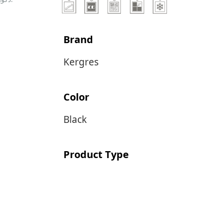
Brand
Kergres
Color
Black
Product Type
Porcelain Tile
Size