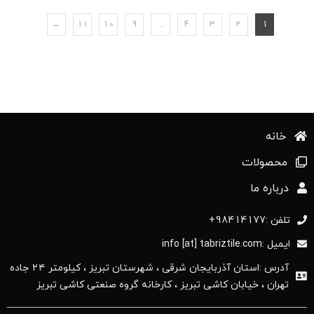
←
11
10
9
…
4
3
2
1
خانه
محصولات
درباره ما
تلفن :98414177+
ایمیل :info [at] tabriztile.com
آدرس :استان آذربایجان ‌شرقی ، شهرستان تبریز ، کیلومتر ۲۴ جاده
تهران ، خیابان کاشی تبریز ، کارخانه گروه صنعتی کاشی تبریز