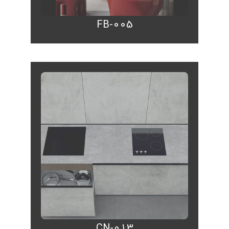
FB-005
CN-013