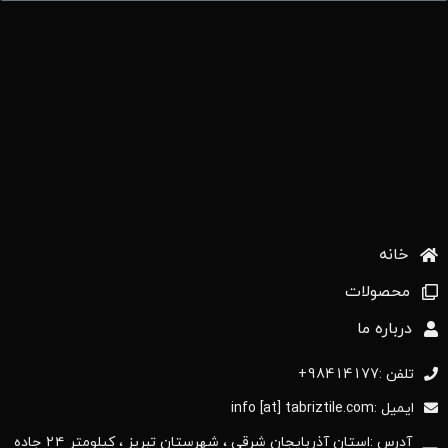
خانه
محصولات
درباره ما
تلفن :98414177+
ایمیل :info [at] tabriztile.com
آدرس :استان آذربایجان ‌شرقی ، شهرستان تبریز ، کیلومتر ۲۴ جاده