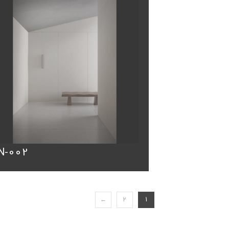
N-002
←
2
1