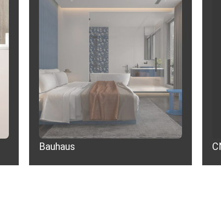
Bauhaus
C