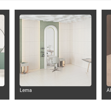
Lema
A