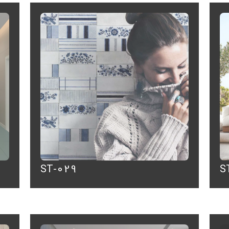
ST-029
S