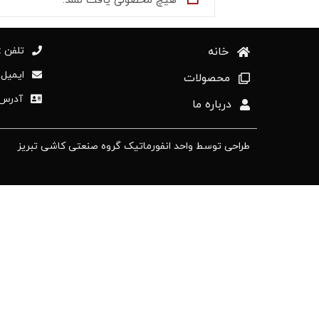
خانه
تلفن :98414177+
ایمیل : [at] tabriztile.com
محصولات
آدرس :استان
درباره ما
طراحی توسط واحد انفورماتیک گروه صنعتی کاشی تبریز