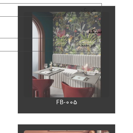
سبک
FB-005