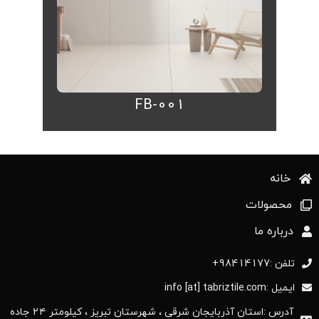
FB-001
خانه
محصولات
درباره ما
تلفن :98414177+
ایمیل :info [at] tabriztile.com
آدرس :استان آذربایجان ‌شرقی ، شهرستان تبریز ، کیلومتر ۲۴ جاده