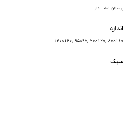
پرسلان لعاب دار
اندازه
,
,
,
120×120
95×95
60×120
80×160
سبک
مرمر
محصولات مشابه