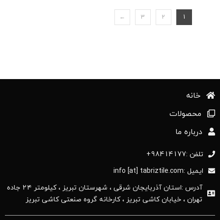
←
3
2
1
خانه
محصولات
درباره ما
تلفن :98414177+
ایمیل :info [at] tabriztile.com
آدرس :استان آذربایجان ‌شرقی ، شهرستان تبریز ، کیلومتر ۲۴ جاده
تهران ، خیابان کاشی تبریز ، کارخانه گروه صنعتی کاشی تبریز