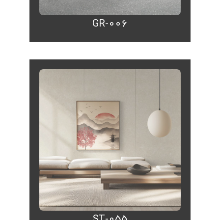
GR-006
ST-055