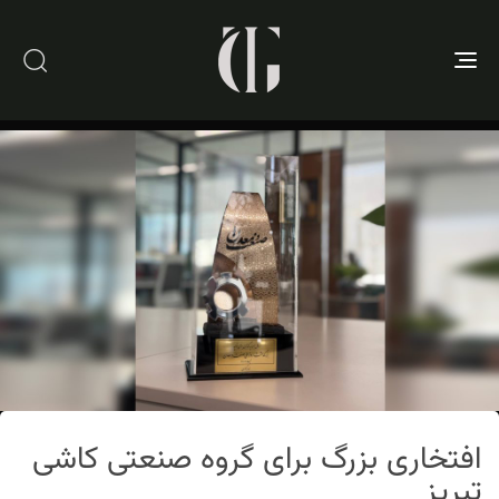
Toggle
navigation
ت
م
افتخاری بزرگ برای گروه صنعتی کاشی
ش
ا
تبریز
:
د