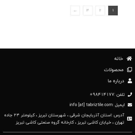
←
3
2
1
خانه
محصولات
درباره ما
تلفن :98414177+
ایمیل :info [at] tabriztile.com
آدرس :استان آذربایجان ‌شرقی ، شهرستان تبریز ، کیلومتر ۲۴ جاده
تهران ، خیابان کاشی تبریز ، کارخانه گروه صنعتی کاشی تبریز