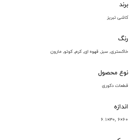
برند
کاشی تبریز
رنگ
,
,
,
,
,
خاکستری
سبز
قهوه ای
کرم
کوتو
مارون
نوع محصول
قطعات دکوری
اندازه
,
6.1×30
6×60