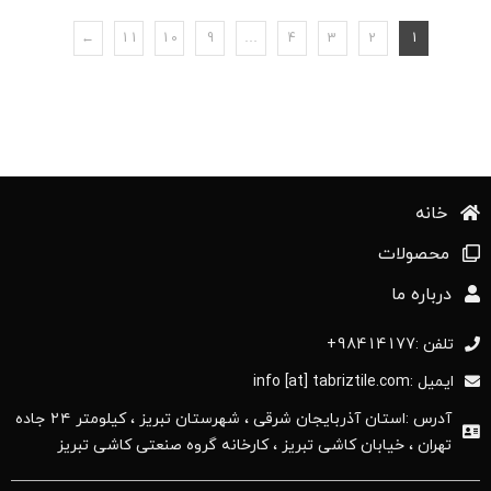
←
11
10
9
…
4
3
2
1
خانه
محصولات
درباره ما
تلفن :98414177+
ایمیل :info [at] tabriztile.com
آدرس :استان آذربایجان ‌شرقی ، شهرستان تبریز ، کیلومتر ۲۴ جاده
تهران ، خیابان کاشی تبریز ، کارخانه گروه صنعتی کاشی تبریز