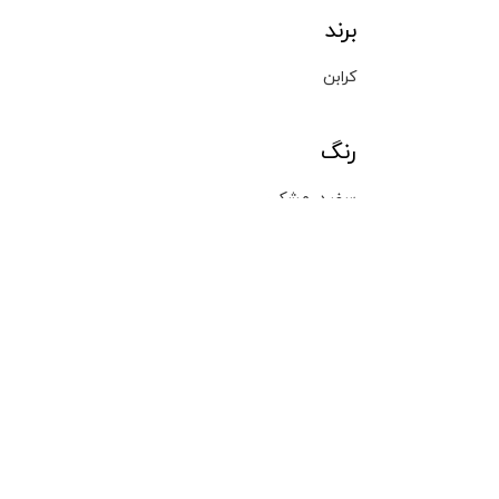
برند
کرابن
رنگ
,
سفید
مشکی
نوع محصول
کاشی پرسلانی
اندازه
,
20×120
40×120