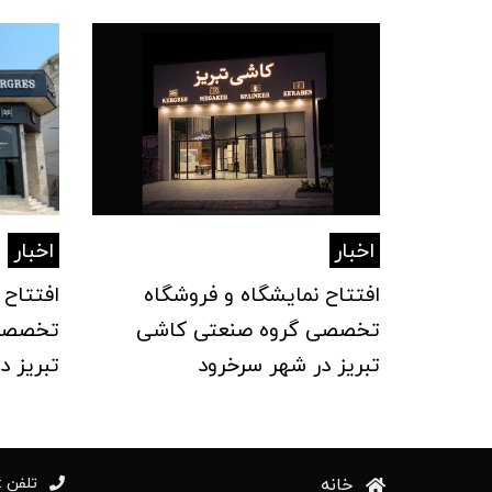
اخبار
اخبار
افتتاح نمایشگاه و فروشگاه
افتتاح 
تخصصی گروه صنعتی کاشی
تخصصی 
تبریز در شهر سرخرود
تبریز د
خانه
تلفن :98414177+