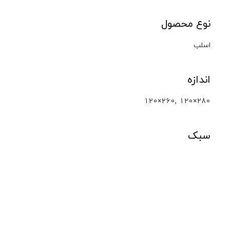
نوع محصول
اسلب
اندازه
,
120×260
120×280
سبک
کلکته
محصولات مشابه