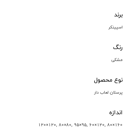
برند
اسپینکر
رنگ
مشکی
نوع محصول
پرسلان لعاب دار
اندازه
,
,
,
,
120×120
80×80
95×95
60×120
80×160