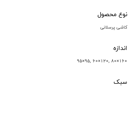
نوع محصول
کاشی پرسلانی
اندازه
,
,
95×95
60×120
80×160
سبک
فلز
محصولات مشابه