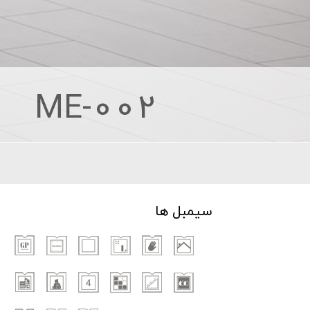
ME-002
سیمبل ها