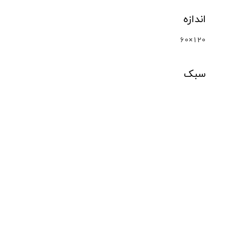
اندازه
60×120
سبک
بتن
محصولات مشابه