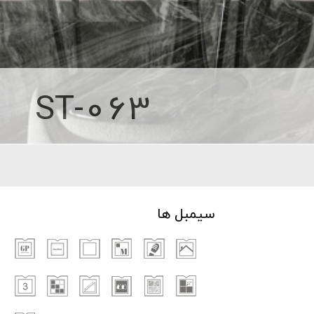
ST-063
سیمبل ها