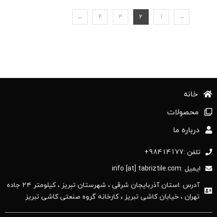
←
4
3
2
1
→
خانه
محصولات
درباره ما
تلفن :98414177+
ایمیل :info [at] tabriztile.com
آدرس :استان آذربایجان ‌شرقی ، شهرستان تبریز ، کیلومتر ۲۴ جاده
تهران ، خیابان کاشی تبریز ، کارخانه گروه صنعتی کاشی تبریز