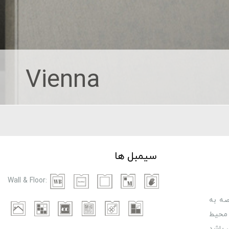
Vienna
سیمبل ها
Wall & Floor:
صه به
ای محیط
برد داشته باشد. این طرح دارای دو نوع موزائیک و دو نوع قطعه دکوریA و B می باشد