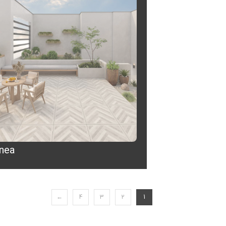
inea
←
4
3
2
1