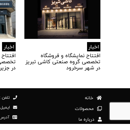
اخبار
اخبار
افتتاح نمایشگاه و فروشگاه
افتتاح 
تخصصی گروه صنعتی کاشی تبریز
تخصصی 
در شهر سرخرود
در جزیر
خانه
تلفن :98414177+
ایمیل : [at] tabriztile.com
محصولات
آدرس :استان
درباره ما