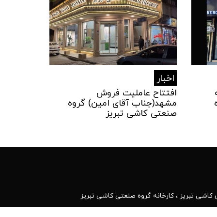
اخبار
افتتاح عاملیت فروش
مشهد(جناب آقای امین) گروه
صنعتی کاشی تبریز