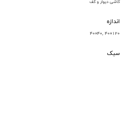
کاشی دیوار و کف
اندازه
,
40×40
40×120
سبک
کلکته
محصولات مشابه