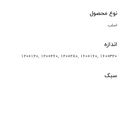
نوع محصول
اسلب
اندازه
,
,
,
,
120×120
120×260
120×280
160×160
160×320
سبک
کلکته
محصولات مشابه