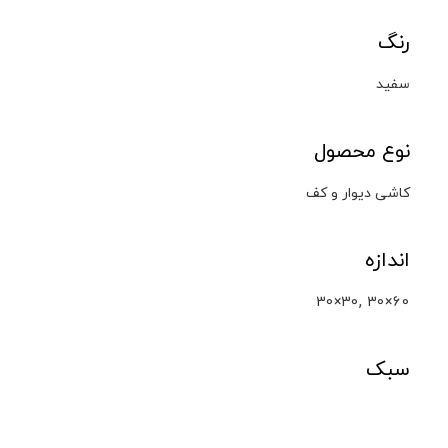
رنگ
سفید
نوع محصول
کاشی دیوار و کف
اندازه
,
30×30
30×60
سبک
کلکته