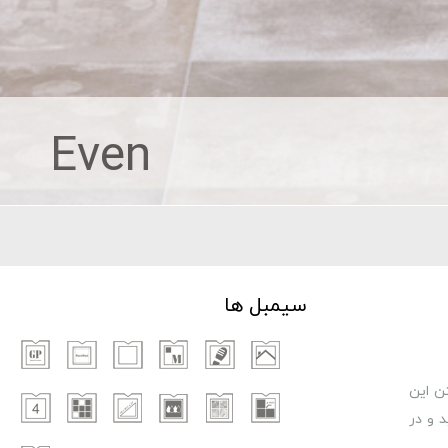
Even
سیمبل ها
ن این
 و در