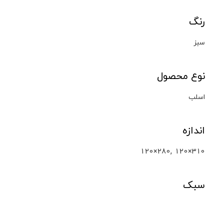
رنگ
سبز
نوع محصول
اسلب
اندازه
,
120×280
120×310
سبک
سنگ